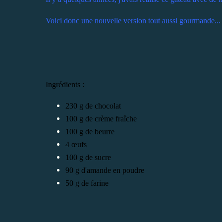
Voici donc une nouvelle version tout aussi gourmande...
Ingrédients :
230 g de chocolat
100 g de crème fraîche
100 g de beurre
4 œufs
100 g de sucre
90 g d'amande en poudre
50 g de farine