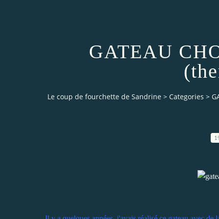
GATEAU CH
(th
Le coup de fourchette de Sandrine
>
Categories
>
G
1
Il y a quelques années, j'avais réalisé ce gateau avec de 