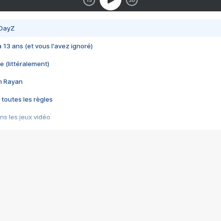
 DayZ
 a 13 ans (et vous l'avez ignoré)
e (littéralement)
im Rayan
 toutes les règles
s les jeux vidéo
us choquant de Rockstar ? - Le scandale BULLY
e plus moche de Steam
du RÊVE tourne au CAUCHEMAR
pendant 8 heures
it… à tort