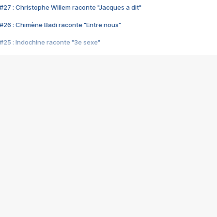
#27 : Christophe Willem raconte "Jacques a dit"
#26 : Chimène Badi raconte "Entre nous"
#25 : Indochine raconte "3e sexe"
#24 : Zaho raconte "C'est chelou"
#23 : Patrick Bruel raconte "Au café des délices"
#22 : Kyo raconte "Le chemin"
#21 : Nolwenn Leroy raconte "Cassé"
#20 : Patrick Hernandez raconte "Born to be alive"
#19 : Lorie raconte "Près de moi"
#18 : Michael Jones raconte "A nos actes manqués" (avec Jean-Jacque
#17 : Khaled raconte "Aïcha"
#16 : Corneille raconte "Parce qu'on vient de loin"
#15 : Indochine raconte "L'aventurier"