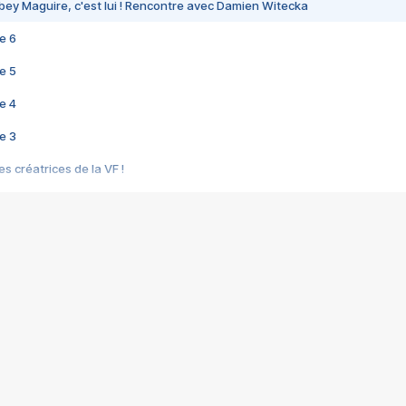
bey Maguire, c'est lui ! Rencontre avec Damien Witecka
e 6
e 5
e 4
e 3
s créatrices de la VF !
e 2
e 1
e Mektoub My Love arrive enfin ! Rencontre avec Shaïn Boumedine et Sal
i : après Toni en famille
elle réalise le bouleversant Dites lui que je l'aime
ais ! Rencontre autour de Vie privée de Rebecca Zlotowski
 de Marguerite, Grave... Rencontre avec Ella Rumpf