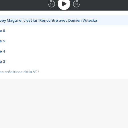
bey Maguire, c'est lui ! Rencontre avec Damien Witecka
e 6
e 5
e 4
e 3
s créatrices de la VF !
e 2
e 1
e Mektoub My Love arrive enfin ! Rencontre avec Shaïn Boumedine et Sal
i : après Toni en famille
elle réalise le bouleversant Dites lui que je l'aime