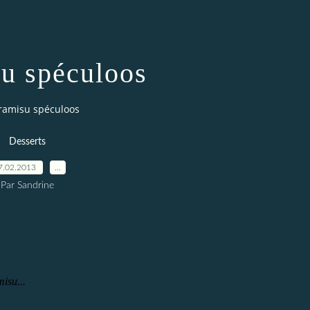
su spéculoos
ramisu spéculoos
Desserts
7.02.2013
…
Par Sandrine
isu...