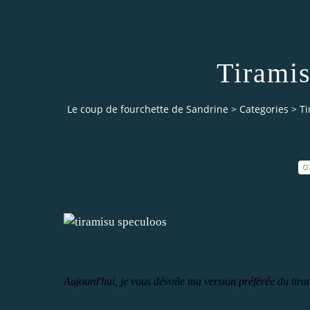
Tirami
Le coup de fourchette de Sandrine
>
Categories
>
Ti
0
Aujourd'hui, je vous dévoile ma version préférée du tiram