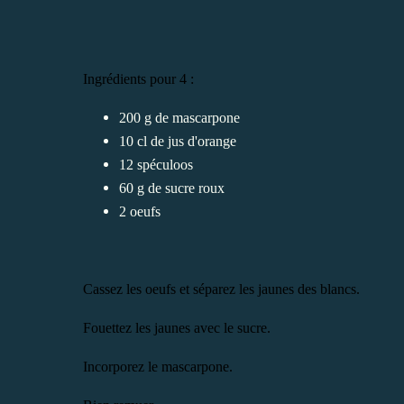
Ingrédients pour 4 :
200 g de mascarpone
10 cl de jus d'orange
12 spéculoos
60 g de sucre roux
2 oeufs
Cassez les oeufs et séparez les jaunes des blancs.
Fouettez les jaunes avec le sucre.
Incorporez le mascarpone.