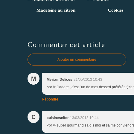
Madeleine au citron
Cookies
Commenter cet article
Ajouter un commentaire
M
MyriamDelices
21/05/2013 10:43
<br /> J'adore , c'est l'un de mes dessert préférés :)<br
Répondre
C
cuisineselfer
13/03/2013 10:44
<br /> super gourmand sa dis moi et sa me conviendrai