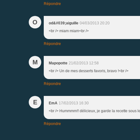
Répondre
O
od&#039;aiguille
04/03/2013 20:20
<br /> miam miam<br />
Répondre
M
Mapopotte
21/02/2013 12:58
<br /> Un de mes desserts favoris, bravo !<br />
Répondre
E
EmA
17/02/2013 16:30
<br /> Hummmm!! délicieux, je garde la recette sous l
Répondre