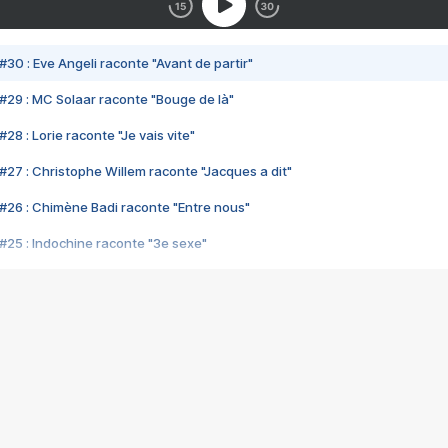
#30 : Eve Angeli raconte "Avant de partir"
#29 : MC Solaar raconte "Bouge de là"
28 : Lorie raconte "Je vais vite"
#27 : Christophe Willem raconte "Jacques a dit"
#26 : Chimène Badi raconte "Entre nous"
#25 : Indochine raconte "3e sexe"
#24 : Zaho raconte "C'est chelou"
#23 : Patrick Bruel raconte "Au café des délices"
#22 : Kyo raconte "Le chemin"
#21 : Nolwenn Leroy raconte "Cassé"
#20 : Patrick Hernandez raconte "Born to be alive"